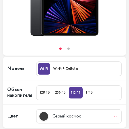
Модель
Wi-Fi + Cellular
Wi-Fi
Объем
128 ГБ
256 ГБ
1 ТБ
512 ГБ
накопителя
Цвет
Серый космос