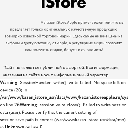
                                            Магазин iStore:Apple примечателен тем, что мы 
предлагает только оригинальную качественную продукцию 
всемирно известной торговой марки. Здесь самые низкие цены на 
айфоны и другую технику от Apple, а регулярные акции позволят 
вам получить скидки, бонусы и сэкономить!

*Сайт не является публичной оффертой. Вся информация,
указанная на сайте носит информационный характер.
Warning
: SessionHandler::write(): write failed: No space left on
device (28) in
/var/www/kazan_istore_usr/data/www/kazan.istoreapple.ru/sys
on line
26
Warning
: session_write_close(): Failed to write session
data (user). Please verify that the current setting of
session.save_path is correct (/var/www/kazan_istore_usr/data/tmp)
in
Unknown
on line
0