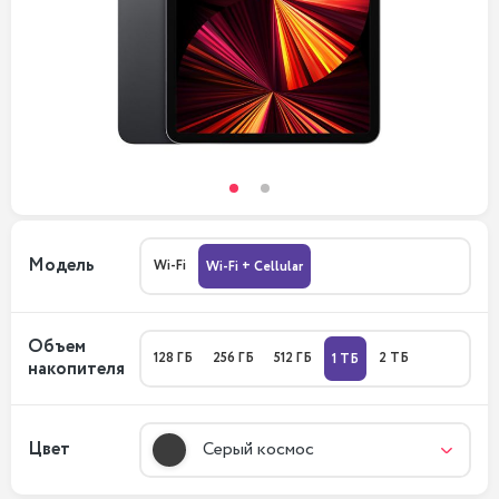
Модель
Wi-Fi
Wi-Fi + Cellular
Объем
128 ГБ
256 ГБ
512 ГБ
2 ТБ
1 ТБ
накопителя
Цвет
Серый космос