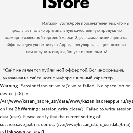
                                            Магазин iStore:Apple примечателен тем, что мы 
предлагает только оригинальную качественную продукцию 
всемирно известной торговой марки. Здесь самые низкие цены на 
айфоны и другую технику от Apple, а регулярные акции позволят 
вам получить скидки, бонусы и сэкономить!

*Сайт не является публичной оффертой. Вся информация,
указанная на сайте носит информационный характер.
Warning
: SessionHandler::write(): write failed: No space left on
device (28) in
/var/www/kazan_istore_usr/data/www/kazan.istoreapple.ru/sys
on line
26
Warning
: session_write_close(): Failed to write session
data (user). Please verify that the current setting of
session.save_path is correct (/var/www/kazan_istore_usr/data/tmp)
in
Unknown
on line
0