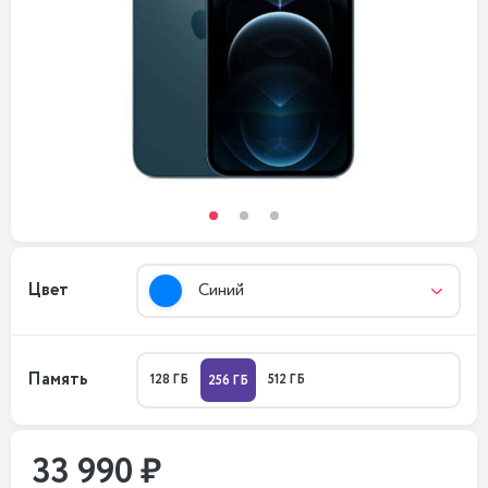
Цвет
Синий
Память
128 ГБ
512 ГБ
256 ГБ
33 990 ₽