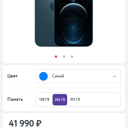
Цвет
Синий
Память
128 ГБ
512 ГБ
256 ГБ
41 990 ₽