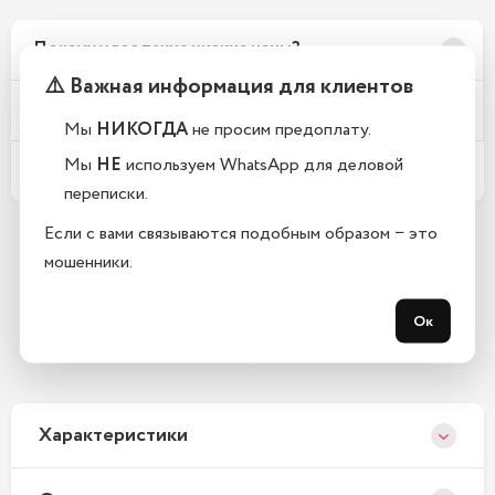
Почему у вас такие низкие цены?
⚠️ Важная информация для клиентов
Телефоны новые или восстановленные?
Мы
НИКОГДА
не просим предоплату.
Мы
НЕ
используем WhatsApp для деловой
Какой срок гарантии?
переписки.
Если с вами связываются подобным образом − это
мошенники.
Остались вопросы?
Закажите обратный звонок
Ок
С 10:00 до 21:00, без выходных
Xарактеристики