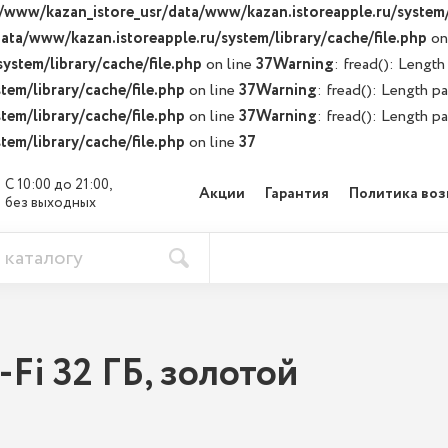
/www/kazan_istore_usr/data/www/kazan.istoreapple.ru/system/l
ata/www/kazan.istoreapple.ru/system/library/cache/file.php
on
ystem/library/cache/file.php
on line
37
Warning
: fread(): Length
em/library/cache/file.php
on line
37
Warning
: fread(): Length p
em/library/cache/file.php
on line
37
Warning
: fread(): Length p
em/library/cache/file.php
on line
37
С 10:00 до 21:00, 

Акции
Гарантия
Политика воз
без выходных
-Fi 32 ГБ, золотой