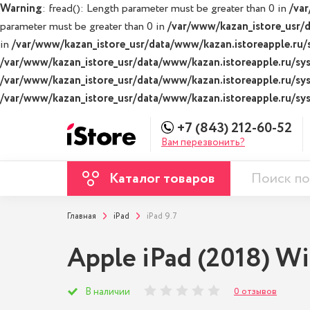
Warning
: fread(): Length parameter must be greater than 0 in
/var
parameter must be greater than 0 in
/var/www/kazan_istore_usr/d
in
/var/www/kazan_istore_usr/data/www/kazan.istoreapple.ru/s
/var/www/kazan_istore_usr/data/www/kazan.istoreapple.ru/syst
/var/www/kazan_istore_usr/data/www/kazan.istoreapple.ru/syst
/var/www/kazan_istore_usr/data/www/kazan.istoreapple.ru/syst
+7 (843) 212-60-52
Вам перезвонить?
Каталог товаров
Главная
iPad
iPad 9.7
Apple iPad (2018) Wi
0 отзывов
В наличии