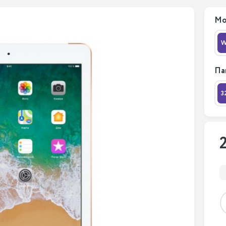
Мо
W
Па
3