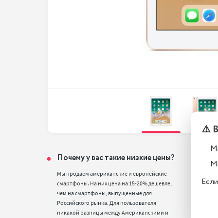
⚠️ 
М
Почему у вас такие низкие цены?
Тел
М
вос
Мы продаем американские и европейские 
Если
смартфоны. На них цена на 15-20% дешевле, 
Все т
чем на смартфоны, выпущенные для 
полн
Российского рынка. Для пользователя 
стан
никакой разницы между Американскими и 