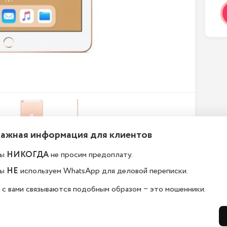
Важная информация для клиентов
ы
НИКОГДА
не просим предоплату.
ефоны новые или
Какой срок гарантии?
ы
НЕ
используем WhatsApp для деловой переписки.
становленные?
На всю технику, представленную у н
 с вами связываются подобным образом − это мошенники.
сайте, мы предоставляем гарантию 
елефоны в kazan.istoreapple.ru 
дней. Обмен и возврат возможен в 
остью оригинальные, с полной 
14 дней.
дартной комплектацией.