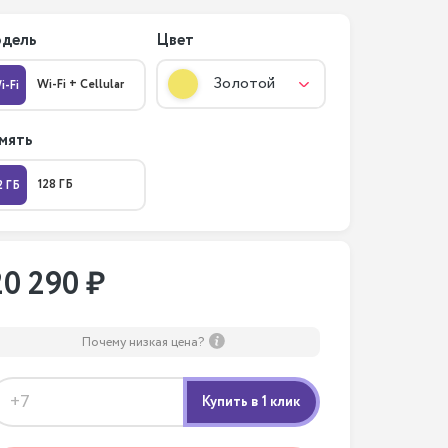
дель
Цвет
Золотой
Wi-Fi + Cellular
i-Fi
мять
128 ГБ
2 ГБ
20 290 ₽
Почему низкая цена?