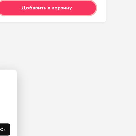
Добавить в корзину
ас на 
365 
течени 
Ок