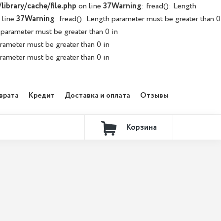
ibrary/cache/file.php
on line
37
Warning
: fread(): Length
 line
37
Warning
: fread(): Length parameter must be greater than 0
 parameter must be greater than 0 in
arameter must be greater than 0 in
arameter must be greater than 0 in
врата
Кредит
Доставка и оплата
Отзывы
Корзина
Контакты