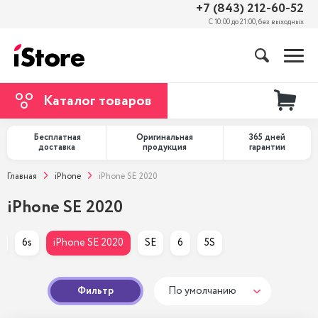
+7 (843) 212-60-52
С 10:00 до 21:00, без выходных
Каталог товаров
Бесплатная
Оригинальная
365 дней
доставка
продукция
гарантии
Главная
iPhone
iPhone SE 2020
iPhone SE 2020
s
6s
iPhone SE 2020
SE
6
5S
Фильтр
По умолчанию