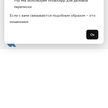
Мы
НЕ
используем WhatsApp для деловой
С 10:00 до 21:00, без выходных
переписки.
Если с вами связываются подобным образом − это
мошенники.
г. Казань, Адмиралтейская, 3 к1
Ок