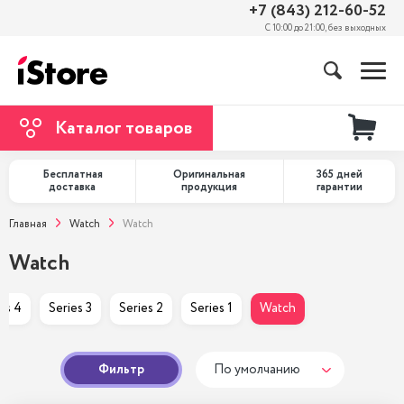
+7 (843) 212-60-52
С 10:00 до 21:00, без выходных
Каталог товаров
Бесплатная
Оригинальная
365 дней
доставка
продукция
гарантии
Главная
Watch
Watch
Watch
es 4
Series 3
Series 2
Series 1
Watch
Фильтр
По умолчанию