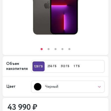
Объем
256 ГБ
512 ГБ
1 ТБ
128 ГБ
накопителя
Цвет
Черный
43 990 ₽