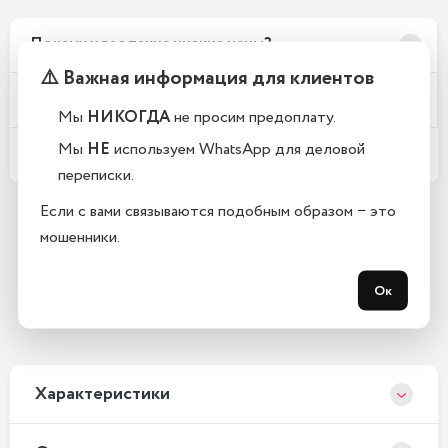
Почему у вас такие низкие цены?
⚠️ Важная информация для клиентов
Телефоны новые или восстановленные?
Мы
НИКОГДА
не просим предоплату.
Мы
НЕ
используем WhatsApp для деловой
Какой срок гарантии?
переписки.
Если с вами связываются подобным образом − это
мошенники.
Остались вопросы?
Закажите обратный звонок
Ок
С 10:00 до 21:00, без выходных
Xарактеристики