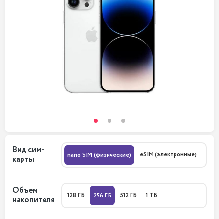
Вид сим-
eSIM (электронные)
nano SIM (физические)
карты
Объем
128 ГБ
512 ГБ
1 ТБ
256 ГБ
накопителя