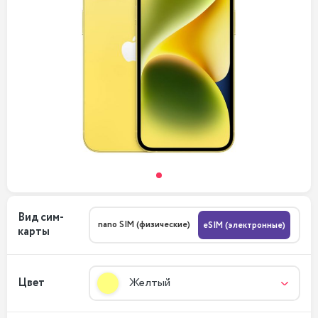
Вид сим-
nano SIM (физические)
eSIM (электронные)
карты
Цвет
Желтый