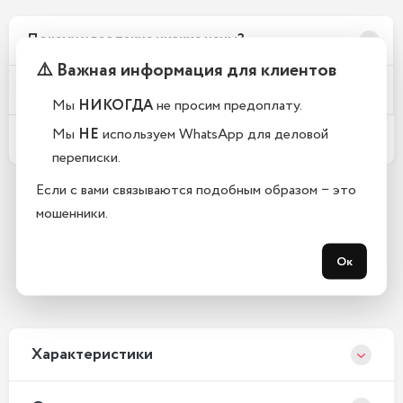
Почему у вас такие низкие цены?
⚠️ Важная информация для клиентов
Телефоны новые или восстановленные?
Мы
НИКОГДА
не просим предоплату.
Мы
НЕ
используем WhatsApp для деловой
Какой срок гарантии?
переписки.
Если с вами связываются подобным образом − это
мошенники.
Остались вопросы?
Закажите обратный звонок
Ок
С 10:00 до 21:00, без выходных
Xарактеристики