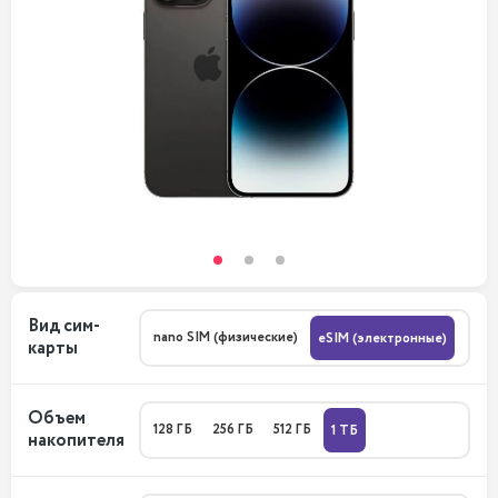
Вид сим-
nano SIM (физические)
eSIM (электронные)
карты
Объем
128 ГБ
256 ГБ
512 ГБ
1 ТБ
накопителя