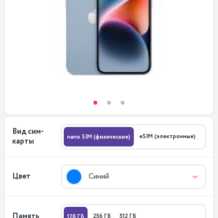
Вид сим-
eSIM (электронные)
nano SIM (физические)
карты
Цвет
Синий
Память
256 ГБ
512 ГБ
128 ГБ