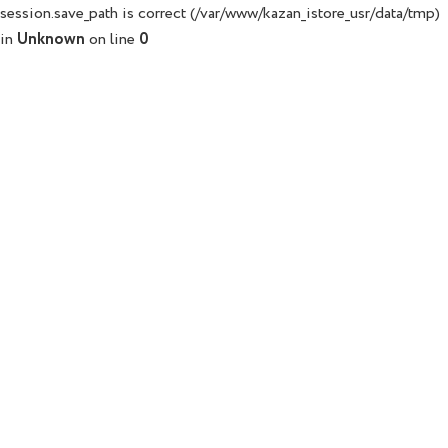
session.save_path is correct (/var/www/kazan_istore_usr/data/tmp)
in
Unknown
on line
0