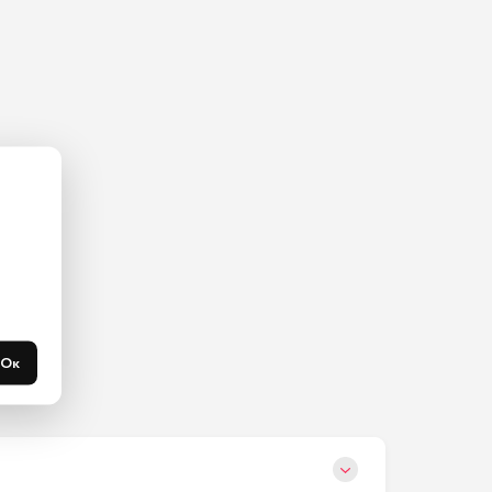
ас на 
365 
течени 
Ок