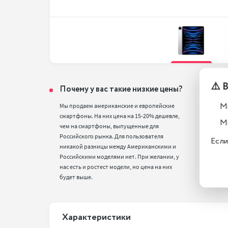
⚠️ 
Почему у вас такие низкие цены?
Тел
вос
М
Мы продаем американские и европейские 
смартфоны. На них цена на 15-20% дешевле, 
Все т
М
чем на смартфоны, выпущенные для 
полн
Российского рынка. Для пользователя 
стан
Если
никакой разницы между Американскими и 
Российскими моделями нет. При желании, у 
нас есть и ростест модели, но цена на них 
будет выше.
Xарактеристики