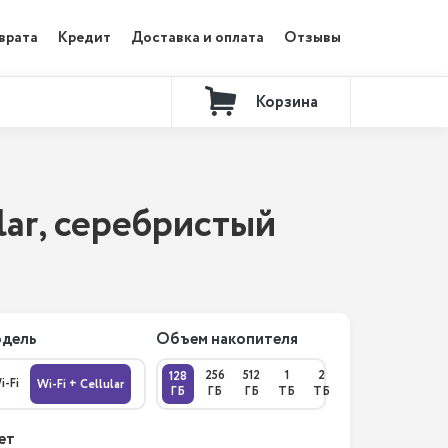
врата
Кредит
Доставка и оплата
Отзывы
Корзина
Контакты
ular, серебристый
дель
Объем накопителя
256
512
1
2
128
i-Fi
Wi-Fi + Cellular
ГБ
ГБ
ГБ
ТБ
ТБ
ет