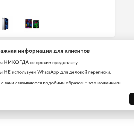
Важная информация для клиентов
ефоны новые или
Какой срок гарантии?
становленные?
ы
НИКОГДА
не просим предоплату.
На всю технику, представленную у н
сайте, мы предоставляем гарантию 
елефоны в kazan.istoreapple.ru 
ы
НЕ
используем WhatsApp для деловой переписки.
дней. Обмен и возврат возможен в 
остью оригинальные, с полной 
14 дней.
дартной комплектацией.
 с вами связываются подобным образом − это мошенники.