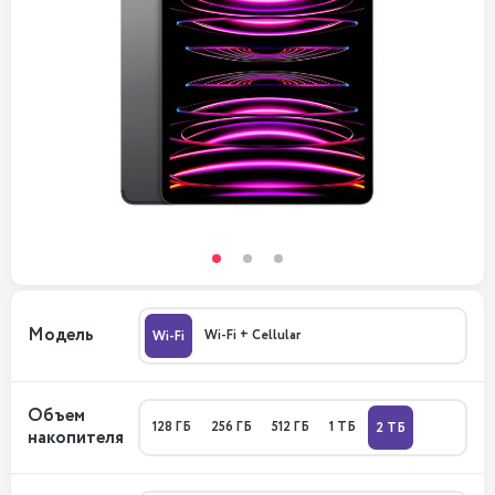
Модель
Wi-Fi + Cellular
Wi-Fi
Объем
128 ГБ
256 ГБ
512 ГБ
1 ТБ
2 ТБ
накопителя