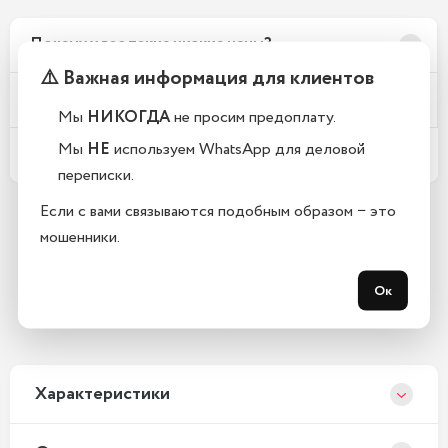
Почему у вас такие низкие цены?
⚠️ Важная информация для клиентов
Телефоны новые или восстановленные?
Мы
НИКОГДА
не просим предоплату.
Мы
НЕ
используем WhatsApp для деловой
Какой срок гарантии?
переписки.
Если с вами связываются подобным образом − это
мошенники.
Остались вопросы?
Закажите обратный звонок
Ок
С 10:00 до 21:00, без выходных
Xарактеристики