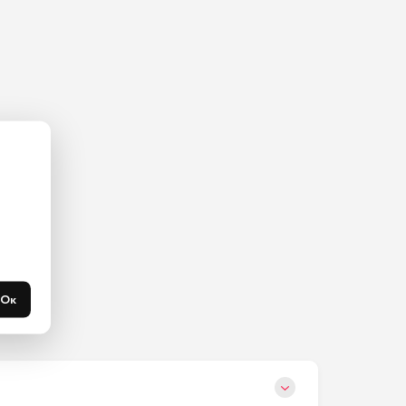
ас на 
365 
течени 
Ок