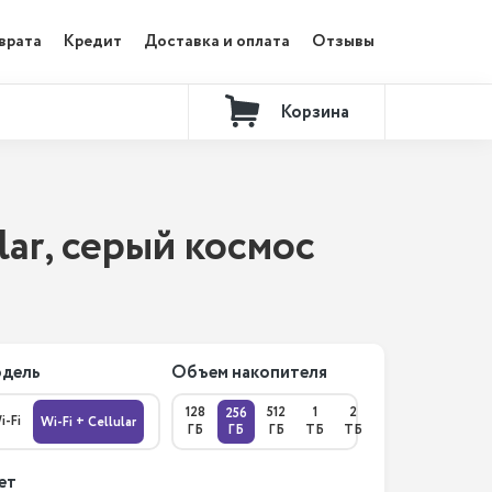
врата
Кредит
Доставка и оплата
Отзывы
Корзина
Контакты
ular, серый космос
дель
Объем накопителя
128
512
1
2
256
i-Fi
Wi-Fi + Cellular
ГБ
ГБ
ГБ
ТБ
ТБ
ет