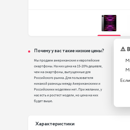
⚠️ 
Почему у вас такие низкие цены?
Тел
вос
М
Мы продаем американские и европейские 
смартфоны. На них цена на 15-20% дешевле, 
Все т
М
чем на смартфоны, выпущенные для 
полн
Российского рынка. Для пользователя 
стан
Если
никакой разницы между Американскими и 
Российскими моделями нет. При желании, у 
нас есть и ростест модели, но цена на них 
будет выше.
Xарактеристики