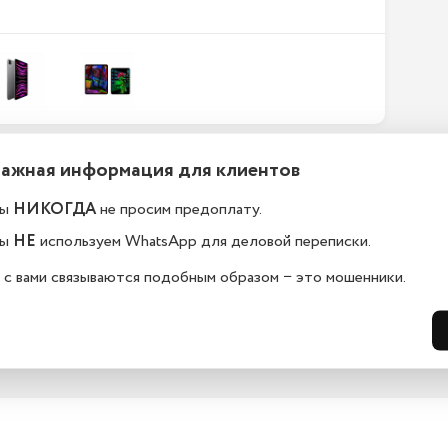
Важная информация для клиентов
ефоны новые или
Какой срок гарантии?
становленные?
ы
НИКОГДА
не просим предоплату.
На всю технику, представленную у н
сайте, мы предоставляем гарантию 
елефоны в kazan.istoreapple.ru 
ы
НЕ
используем WhatsApp для деловой переписки.
дней. Обмен и возврат возможен в 
остью оригинальные, с полной 
14 дней.
дартной комплектацией.
 с вами связываются подобным образом − это мошенники.