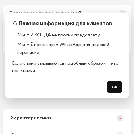
Почему у вас такие низкие цены?
⚠️ Важная информация для клиентов
Телефоны новые или восстановленные?
Мы
НИКОГДА
не просим предоплату.
Мы
НЕ
используем WhatsApp для деловой
Какой срок гарантии?
переписки.
Если с вами связываются подобным образом − это
мошенники.
Остались вопросы?
Закажите обратный звонок
Ок
С 10:00 до 21:00, без выходных
Xарактеристики