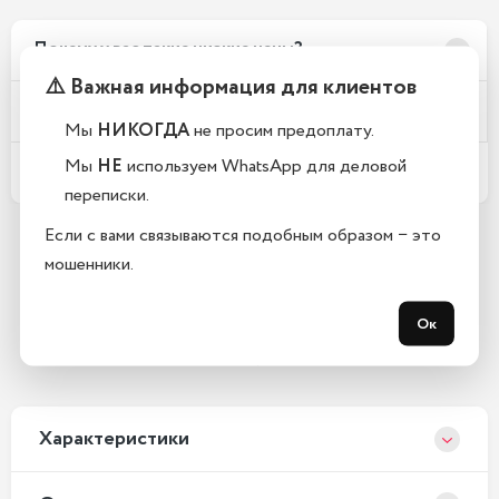
Почему у вас такие низкие цены?
⚠️ Важная информация для клиентов
Телефоны новые или восстановленные?
Мы
НИКОГДА
не просим предоплату.
Мы
НЕ
используем WhatsApp для деловой
Какой срок гарантии?
переписки.
Если с вами связываются подобным образом − это
мошенники.
Остались вопросы?
Закажите обратный звонок
Ок
С 10:00 до 21:00, без выходных
Xарактеристики