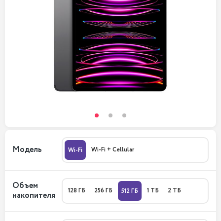
Модель
Wi-Fi + Cellular
Wi-Fi
Объем
128 ГБ
256 ГБ
1 ТБ
2 ТБ
512 ГБ
накопителя