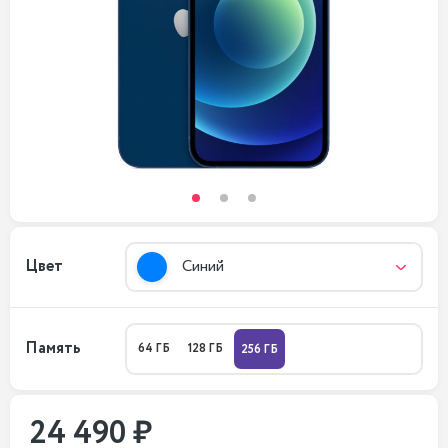
Цвет
Синий
Память
64 ГБ
128 ГБ
256 ГБ
24 490 ₽