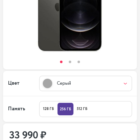
Цвет
Серый
Память
128 ГБ
512 ГБ
256 ГБ
33 990 ₽