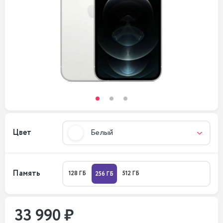
Цвет
Белый
Память
128 ГБ
512 ГБ
256 ГБ
33 990 ₽