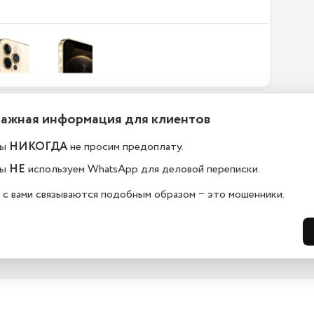
Важная информация для клиентов
ефоны новые или
Какой срок гарантии?
становленные?
ы
НИКОГДА
не просим предоплату.
На всю технику, представленную у н
сайте, мы предоставляем гарантию 
елефоны в kazan.istoreapple.ru 
ы
НЕ
используем WhatsApp для деловой переписки.
дней. Обмен и возврат возможен в 
остью оригинальные, с полной 
14 дней.
дартной комплектацией.
 с вами связываются подобным образом − это мошенники.