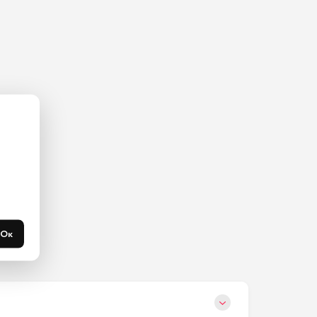
ас на 
365 
течени 
Ок