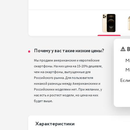
⚠️ 
Почему у вас такие низкие цены?
Тел
вос
М
Мы продаем американские и европейские 
смартфоны. На них цена на 15-20% дешевле, 
Все т
М
чем на смартфоны, выпущенные для 
полн
Российского рынка. Для пользователя 
стан
Если
никакой разницы между Американскими и 
Российскими моделями нет. При желании, у 
нас есть и ростест модели, но цена на них 
будет выше.
Xарактеристики