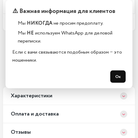
Телефоны новые или восстановленные?
⚠️ Важная информация для клиентов
Какой срок гарантии?
Мы
НИКОГДА
не просим предоплату.
Мы
НЕ
используем WhatsApp для деловой
переписки.
Остались вопросы?
Если с вами связываются подобным образом − это
Закажите обратный звонок
мошенники.
С 10:00 до 21:00, без выходных
Ок
Xарактеристики
Оплата и доставка
Отзывы