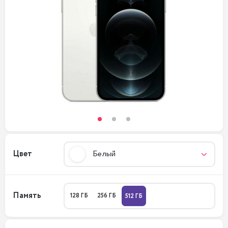
Цвет
Белый
Память
128 ГБ
256 ГБ
512 ГБ