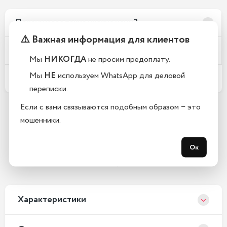
Почему у вас такие низкие цены?
⚠️ Важная информация для клиентов
Телефоны новые или восстановленные?
Мы
НИКОГДА
не просим предоплату.
Мы
НЕ
используем WhatsApp для деловой
Какой срок гарантии?
переписки.
Если с вами связываются подобным образом − это
мошенники.
Остались вопросы?
Закажите обратный звонок
Ок
С 10:00 до 21:00, без выходных
Xарактеристики