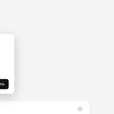
ас на 
365 
течени 
Ок