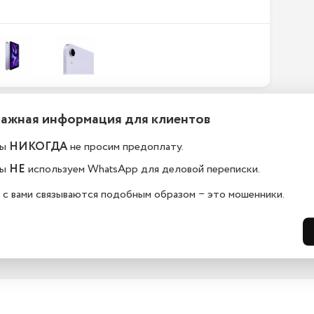
Важная информация для клиентов
ефоны новые или
Какой срок гарантии?
становленные?
ы
НИКОГДА
не просим предоплату.
На всю технику, представленную у н
сайте, мы предоставляем гарантию 
елефоны в kazan.istoreapple.ru 
ы
НЕ
используем WhatsApp для деловой переписки.
дней. Обмен и возврат возможен в 
остью оригинальные, с полной 
14 дней.
дартной комплектацией.
 с вами связываются подобным образом − это мошенники.