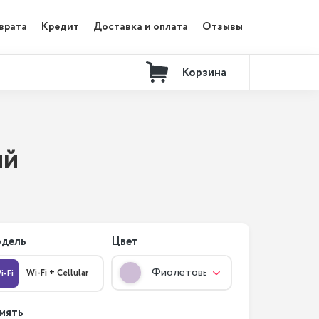
врата
Кредит
Доставка и оплата
Отзывы
Корзина
Контакты
ый
дель
Цвет
Фиолетовый
Wi-Fi + Cellular
i-Fi
мять