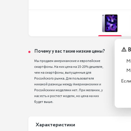
⚠️ 
Почему у вас такие низкие цены?
Тел
вос
М
Мы продаем американские и европейские 
смартфоны. На них цена на 15-20% дешевле, 
Все т
М
чем на смартфоны, выпущенные для 
полн
Российского рынка. Для пользователя 
стан
Если
никакой разницы между Американскими и 
Российскими моделями нет. При желании, у 
нас есть и ростест модели, но цена на них 
будет выше.
Xарактеристики