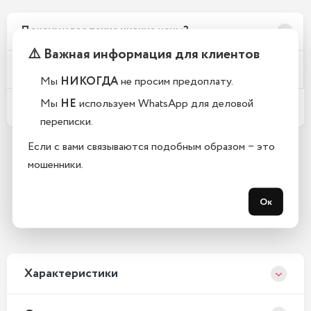
Почему у вас такие низкие цены?
⚠️ Важная информация для клиентов
Телефоны новые или восстановленные?
Мы
НИКОГДА
не просим предоплату.
Мы
НЕ
используем WhatsApp для деловой
Какой срок гарантии?
переписки.
Если с вами связываются подобным образом − это
мошенники.
Остались вопросы?
Закажите обратный звонок
Ок
С 10:00 до 21:00, без выходных
Xарактеристики