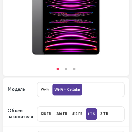
Модель
Wi-Fi
Wi-Fi + Cellular
Объем
128 ГБ
256 ГБ
512 ГБ
2 ТБ
1 ТБ
накопителя