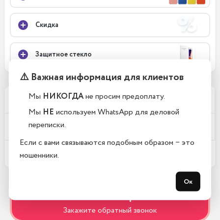
Скидка
Защитное стекло
⚠️ Важная информация для клиентов
Мы
НИКОГДА
не просим предоплату.
Почему у вас такие низкие цены?
Мы
НЕ
используем WhatsApp для деловой
переписки.
Телефоны новые или восстановленные?
Если с вами связываются подобным образом − это
Какой срок гарантии?
мошенники.
Ок
Остались вопросы?
Закажите обратный звонок