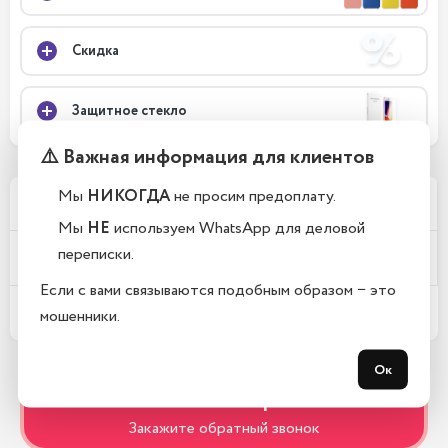
Скидка
Защитное стекло
⚠️ Важная информация для клиентов
Мы
НИКОГДА
не просим предоплату.
Почему у вас такие низкие цены?
Мы
НЕ
используем WhatsApp для деловой
переписки.
Телефоны новые или восстановленные?
Если с вами связываются подобным образом − это
Какой срок гарантии?
мошенники.
Ок
Остались вопросы?
Закажите обратный звонок