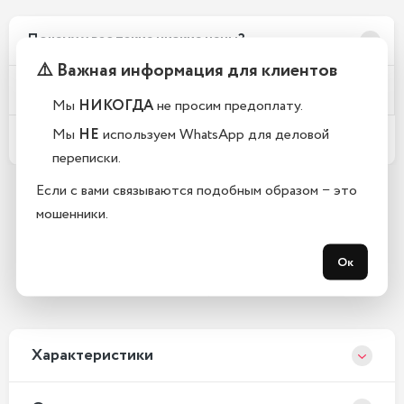
Почему у вас такие низкие цены?
⚠️ Важная информация для клиентов
Телефоны новые или восстановленные?
Мы
НИКОГДА
не просим предоплату.
Мы
НЕ
используем WhatsApp для деловой
Какой срок гарантии?
переписки.
Если с вами связываются подобным образом − это
мошенники.
Остались вопросы?
Закажите обратный звонок
Ок
С 10:00 до 21:00, без выходных
Xарактеристики