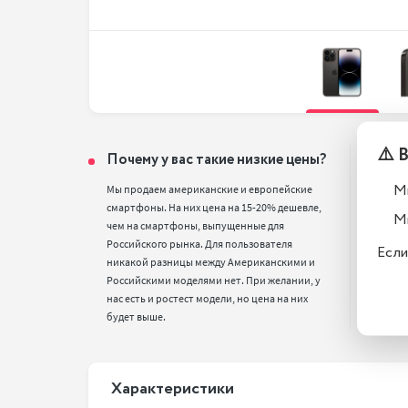
⚠️ 
Почему у вас такие низкие цены?
Тел
вос
М
Мы продаем американские и европейские 
смартфоны. На них цена на 15-20% дешевле, 
Все т
М
чем на смартфоны, выпущенные для 
полн
Российского рынка. Для пользователя 
стан
Если
никакой разницы между Американскими и 
Российскими моделями нет. При желании, у 
нас есть и ростест модели, но цена на них 
будет выше.
Xарактеристики