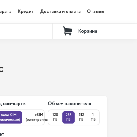
врата
Кредит
Доставка и оплата
Отзывы
Корзина
Контакты
с
д сим-карты
Объем накопителя
eSIM
128
512
1
nano SIM
256
физические)
(электронные)
ГБ
ГБ
ГБ
ТБ
ет