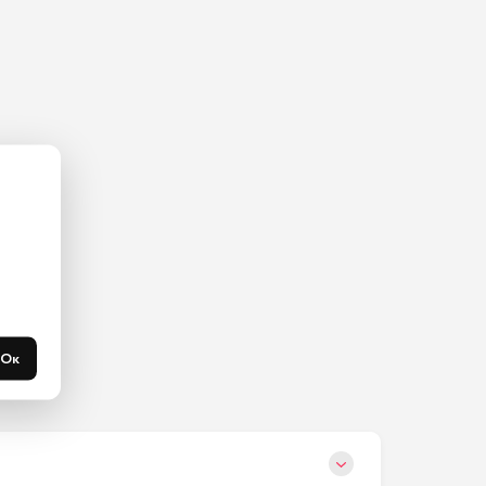
ас на 
365 
течени 
Ок