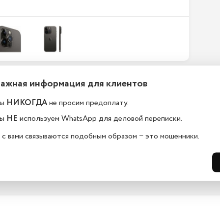
Важная информация для клиентов
ефоны новые или
Какой срок гарантии?
становленные?
ы
НИКОГДА
не просим предоплату.
На всю технику, представленную у н
сайте, мы предоставляем гарантию 
елефоны в kazan.istoreapple.ru 
ы
НЕ
используем WhatsApp для деловой переписки.
дней. Обмен и возврат возможен в 
остью оригинальные, с полной 
14 дней.
дартной комплектацией.
 с вами связываются подобным образом − это мошенники.