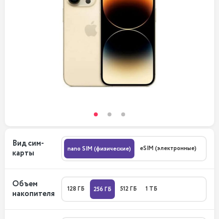
Вид сим-
eSIM (электронные)
nano SIM (физические)
карты
Объем
128 ГБ
512 ГБ
1 ТБ
256 ГБ
накопителя