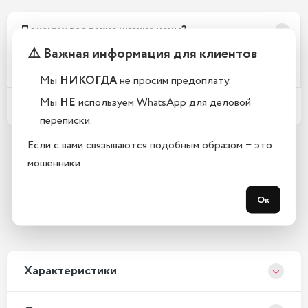
Почему у вас такие низкие цены?
⚠️ Важная информация для клиентов
Телефоны новые или восстановленные?
Мы
НИКОГДА
не просим предоплату.
Мы
НЕ
используем WhatsApp для деловой
Какой срок гарантии?
переписки.
Если с вами связываются подобным образом − это
мошенники.
Остались вопросы?
Закажите обратный звонок
Ок
С 10:00 до 21:00, без выходных
Xарактеристики